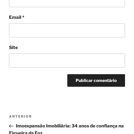
Email
*
Site
Navegação
Conteúdo
ANTERIOR
de
anterior
Imoexpansão Imobiliária: 34 anos de confiança na
artigos
Figueira da Foz