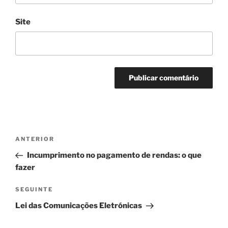
Site
Navegação
Conteúdo
ANTERIOR
de
anterior
Incumprimento no pagamento de rendas: o que
artigos
fazer
Conteúdo
SEGUINTE
seguinte
Lei das Comunicações Eletrónicas