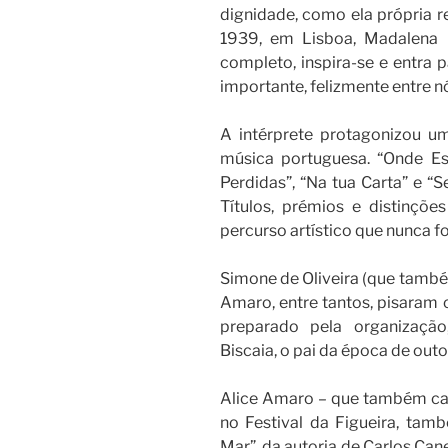
dignidade, como ela própria re
1939, em Lisboa, Madalena L
completo, inspira-se e entra
importante, felizmente entre n
A intérprete protagonizou um
música portuguesa. “Onde Est
Perdidas”, “Na tua Carta” e “
Títulos, prémios e distinçõe
percurso artístico que nunca f
Simone de Oliveira (que também
Amaro, entre tantos, pisaram 
preparado pela organização
Biscaia, o pai da época de outo
Alice Amaro – que também cant
no Festival da Figueira, ta
Mar”, da autoria de Carlos Can