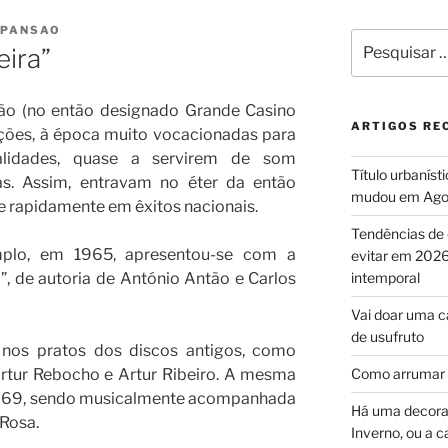
XPANSAO
Pesquisar
eira”
por:
ção (no então designado Grande Casino
ARTIGOS RE
nções, à época muito vocacionadas para
alidades, quase a servirem de som
Título urbaníst
as. Assim, entravam no éter da então
mudou em Ago
 rapidamente em êxitos nacionais.
Tendências de 
mplo, em 1965, apresentou-se com a
evitar em 2026
”, de autoria de António Antão e Carlos
intemporal
Vai doar uma c
de usufruto
 nos pratos dos discos antigos, como
Artur Rebocho e Artur Ribeiro. A mesma
Como arrumar 
1969, sendo musicalmente acompanhada
Há uma decoraç
 Rosa.
Inverno, ou a c