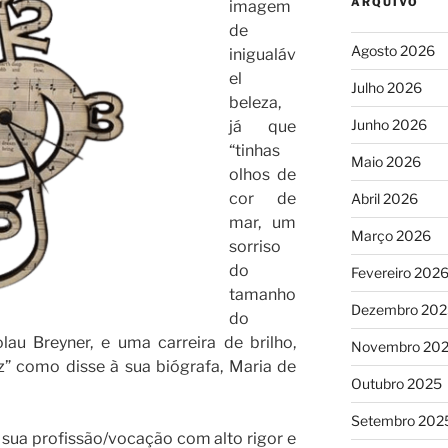
ARQUIVO
imagem
de
Agosto 2026
inigualáv
el
Julho 2026
beleza,
Junho 2026
já que
“tinhas
Maio 2026
olhos de
cor de
Abril 2026
mar, um
Março 2026
sorriso
do
Fevereiro 202
tamanho
Dezembro 202
do
au Breyner, e uma carreira de brilho,
Novembro 20
z” como disse à sua biógrafa, Maria de
Outubro 2025
Setembro 202
 sua profissão/vocação com alto rigor e