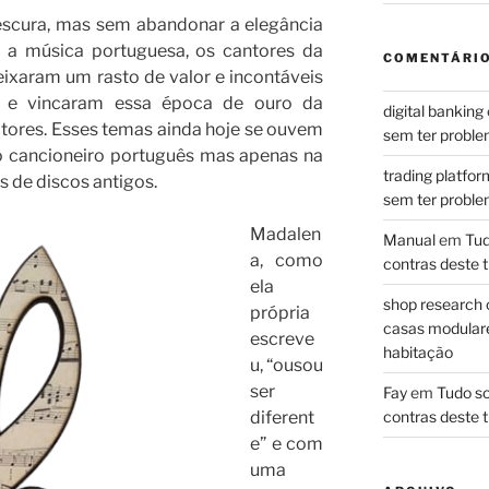
escura, mas sem abandonar a elegância
 a música portuguesa, os cantores da
COMENTÁRIO
ixaram um rasto de valor e incontáveis
m e vincaram essa época de ouro da
digital banking
ores. Esses temas ainda hoje se ouvem
sem ter problem
o cancioneiro português mas apenas na
trading platfor
 de discos antigos.
sem ter problem
Madalen
Manual
em
Tud
a, como
contras deste t
ela
shop research 
própria
casas modulares
escreve
habitação
u, “ousou
ser
Fay
em
Tudo so
diferent
contras deste t
e” e com
uma