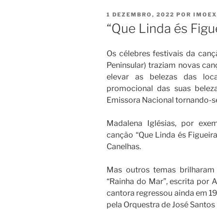
PUBLICADO
1 DEZEMBRO, 2022
POR
IMOE
EM
“Que Linda és Figu
Os célebres festivais da can
Peninsular) traziam novas ca
elevar as belezas das loc
promocional das suas belez
Emissora Nacional tornando-se
Madalena Iglésias, por exe
canção “Que Linda és Figueira
Canelhas.
Mas outros temas brilharam
“Rainha do Mar”, escrita por 
cantora regressou ainda em 
pela Orquestra de José Santos