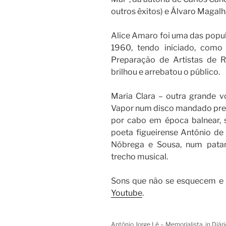
outros êxitos) e Álvaro Magalh
Alice Amaro foi uma das popul
1960, tendo iniciado, como
Preparação de Artistas de 
brilhou e arrebatou o público.
Maria Clara – outra grande
Vapor num disco mandado prens
por cabo em época balnear, 
poeta figueirense António de
Nóbrega e Sousa, num patam
trecho musical.
Sons que não se esquecem e q
Youtube
.
António Jorge Lé – Memorialista, in Diár