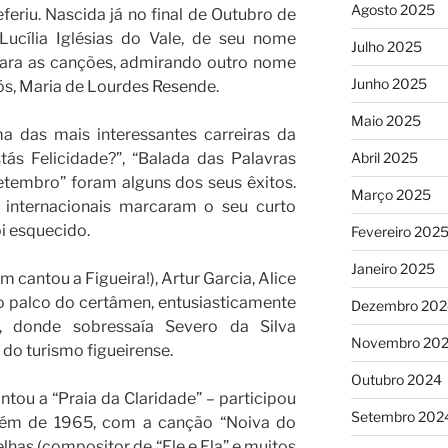
Agosto 2025
feriu. Nascida já no final de Outubro de
ucília Iglésias do Vale, de seu nome
Julho 2025
 para as canções, admirando outro nome
Junho 2025
ós, Maria de Lourdes Resende.
Maio 2025
a das mais interessantes carreiras da
ás Felicidade?”, “Balada das Palavras
Abril 2025
Setembro” foram alguns dos seus êxitos.
Março 2025
s internacionais marcaram o seu curto
oi esquecido.
Fevereiro 202
Janeiro 2025
 cantou a Figueira!), Artur Garcia, Alice
o palco do certâmen, entusiasticamente
Dezembro 202
, donde sobressaía Severo da Silva
Novembro 20
 do turismo figueirense.
Outubro 2024
ou a “Praia da Claridade” – participou
Setembro 202
mbém de 1965, com a canção “Noiva do
elhas (compositor de “Ele e Ela” e muitos