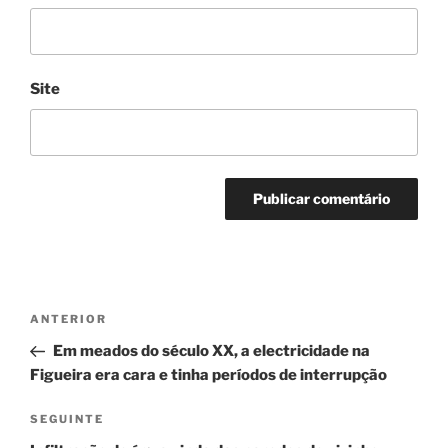
Site
Navegação
Conteúdo
ANTERIOR
de
anterior
Em meados do século XX, a electricidade na
artigos
Figueira era cara e tinha períodos de interrupção
Conteúdo
SEGUINTE
seguinte