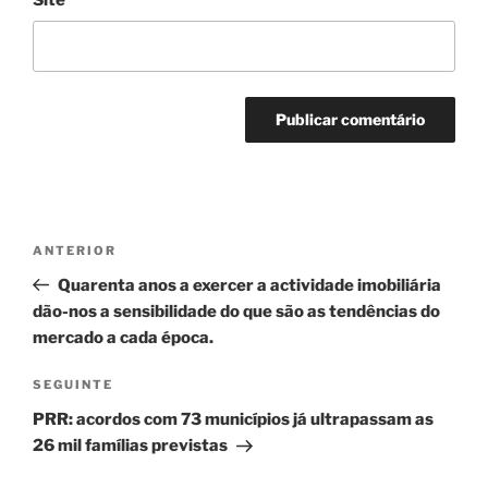
Navegação
Conteúdo
ANTERIOR
de
anterior
Quarenta anos a exercer a actividade imobiliária
artigos
dão-nos a sensibilidade do que são as tendências do
mercado a cada época.
Conteúdo
SEGUINTE
seguinte
PRR: acordos com 73 municípios já ultrapassam as
26 mil famílias previstas