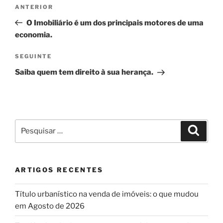
Navegação
Conteúdo
ANTERIOR
de
anterior
O Imobiliário é um dos principais motores de uma
artigos
economia.
Conteúdo
SEGUINTE
seguinte
Saiba quem tem direito à sua herança.
Pesquisar
Pesqui
por:
ARTIGOS RECENTES
Título urbanístico na venda de imóveis: o que mudou
em Agosto de 2026