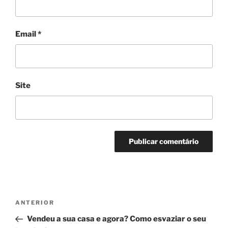
Email
*
Site
Navegação
Conteúdo
ANTERIOR
de
anterior
Vendeu a sua casa e agora? Como esvaziar o seu
artigos