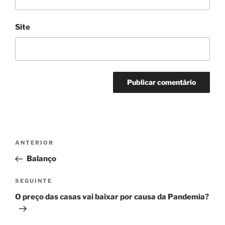
Site
Navegação
Conteúdo
ANTERIOR
de
anterior
Balanço
artigos
Conteúdo
SEGUINTE
seguinte
O preço das casas vai baixar por causa da Pandemia?