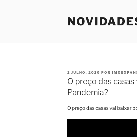
Saltar
para
NOVIDADE
o
conteúdo
PUBLICADO
2 JULHO, 2020
POR
IMOEXPAN
EM
O preço das casas 
Pandemia?
O preço das casas vai baixar 