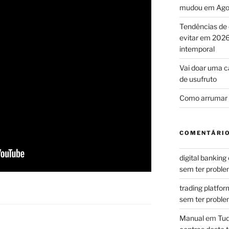
mudou em Ago
Tendências de 
evitar em 2026
intemporal
Vai doar uma c
de usufruto
Como arrumar 
COMENTÁRIO
digital banking
sem ter problem
trading platfor
sem ter problem
Manual
em
Tud