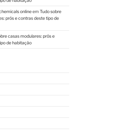
ipo de habitação
chemicals online
em
Tudo sobre
: prós e contras deste tipo de
bre casas modulares: prós e
ipo de habitação