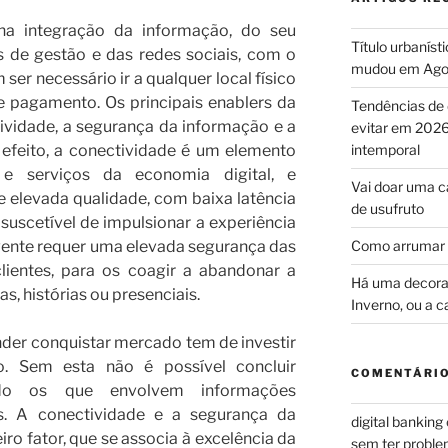
ena integração da informação, do seu
Título urbaníst
 de gestão e das redes sociais, com o
mudou em Ago
ser necessário ir a qualquer local físico
e pagamento. Os principais enablers da
Tendências de 
ividade, a segurança da informação e a
evitar em 2026
efeito, a conectividade é um elemento
intemporal
e serviços da economia digital, e
Vai doar uma c
e elevada qualidade, com baixa latência
de usufruto
suscetível de impulsionar a experiência
lvente requer uma elevada segurança das
Como arrumar 
lientes, para os coagir a abandonar a
Há uma decoraç
s, histórias ou presenciais.
Inverno, ou a c
der conquistar mercado tem de investir
. Sem esta não é possível concluir
COMENTÁRIO
tudo os que envolvem informações
s. A conectividade e a segurança da
digital banking
ro fator, que se associa à excelência da
sem ter problem