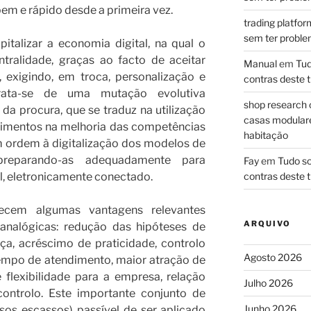
em e rápido desde a primeira vez.
trading platfor
sem ter problem
italizar a economia digital, na qual o
tralidade, graças ao facto de aceitar
Manual
em
Tud
, exigindo, em troca, personalização e
contras deste t
 Trata-se de uma mutação evolutiva
shop research 
e da procura, que se traduz na utilização
casas modulares
timentos na melhoria das competências
habitação
m ordem à digitalização dos modelos de
preparando-as adequadamente para
Fay
em
Tudo so
, eletronicamente conectado.
contras deste t
recem algumas vantagens relevantes
ARQUIVO
 analógicas: redução das hipóteses de
a, acréscimo de praticidade, controlo
Agosto 2026
empo de atendimento, maior atração de
 flexibilidade para a empresa, relação
Julho 2026
ontrolo. Este importante conjunto de
Junho 2026
rsos escassos) passível de ser aplicado