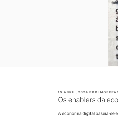
PUBLICADO
15 ABRIL, 2024
POR
IMOEXPA
EM
Os enablers da eco
A economia digital baseia-se 