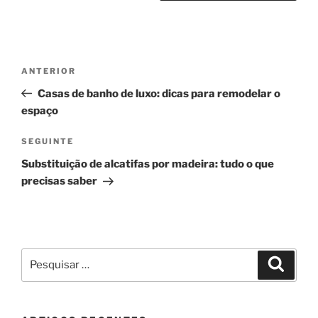
Navegação
Conteúdo
ANTERIOR
de
anterior
Casas de banho de luxo: dicas para remodelar o
artigos
espaço
Conteúdo
SEGUINTE
seguinte
Substituição de alcatifas por madeira: tudo o que
precisas saber
Pesquisar
Pesqui
por: