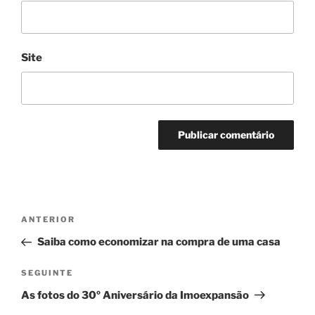
Site
Navegação
Conteúdo
ANTERIOR
de
anterior
Saiba como economizar na compra de uma casa
artigos
Conteúdo
SEGUINTE
seguinte
As fotos do 30º Aniversário da Imoexpansão