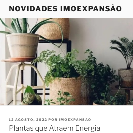
Saltar
NOVIDADES IMOEXPANSÃO
para
o
conteúdo
PUBLICADO
12 AGOSTO, 2022
POR
IMOEXPANSAO
EM
Plantas que Atraem Energia