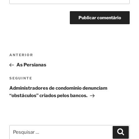
Navegação
Conteúdo
ANTERIOR
de
anterior
As Persianas
artigos
Conteúdo
SEGUINTE
seguinte
Administradores de condomínio denunciam
“obstáculos” criados pelos bancos.
Pesquisar
Pesqui
por: